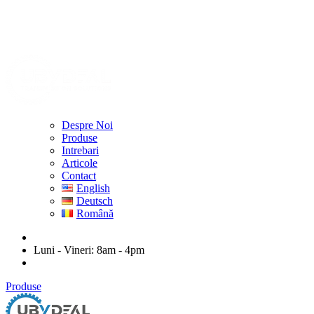
Despre Noi
Produse
Intrebari
Articole
Contact
English
Deutsch
Română
ubydeal@gmail.com
Luni - Vineri: 8am - 4pm
str. Mihail Kogalniceanu nr. 20-22, Arad
Produse