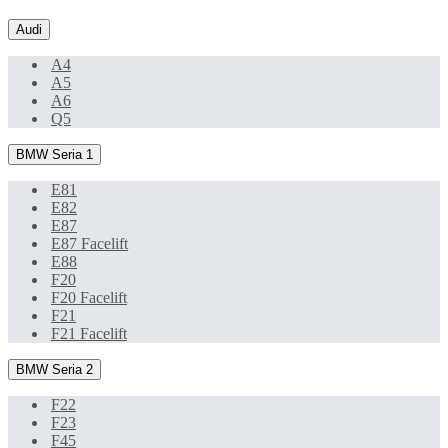
Audi
A4
A5
A6
Q5
BMW Seria 1
E81
E82
E87
E87 Facelift
E88
F20
F20 Facelift
F21
F21 Facelift
BMW Seria 2
F22
F23
F45