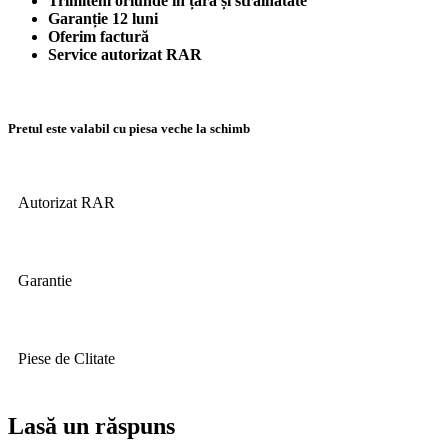
Trimitem oriunde în țară și străinătate
Garanție 12 luni
Oferim factură
Service autorizat RAR
Pretul este valabil cu piesa veche la schimb
Autorizat RAR
Garantie
Piese de Clitate
Lasă un răspuns