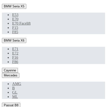
BMW Seria X5
E53
E70
E70 Facelift
F15
F85
BMW Seria X6
E71
E72
F16
F86
Cayenne
Mercedes
AMG
B
GL
ML
Passat B8