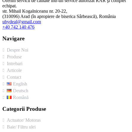
Oferim servicii de calitate într-un service autorizat RAR şi complet
echipat.
str. Mihail Kogalniceanu nr. 20-22,
(310096) Arad (în apropiere de biserica Sârbească), România
ubydeal@gmail.com
+40 742 140 476
Navigare
Despre Noi
Produse
Intrebari
Articole
Contact
English
Deutsch
Română
Categorii Produse
Actuator/ Motoras
Baie/ Filtru ulei