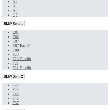
A4
A5
A6
Q5
BMW Seria 1
E81
E82
E87
E87 Facelift
E88
F20
F20 Facelift
F21
F21 Facelift
BMW Seria 2
F22
F23
F45
F46
F87