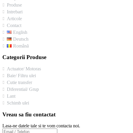
Produse
Intrebari
Articole
Contact
English
Deutsch
Română
Categorii Produse
Actuator/ Motoras
Baie/ Filtru ulei
Cutie transfer
Diferential/ Grup
Lant
Schimb ulei
Vreau sa fiu contactat
Lasa-ne datele tale si te vom contacta noi.