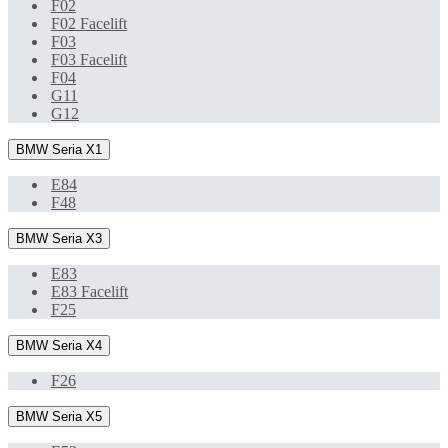
F02
F02 Facelift
F03
F03 Facelift
F04
G11
G12
BMW Seria X1
E84
F48
BMW Seria X3
E83
E83 Facelift
F25
BMW Seria X4
F26
BMW Seria X5