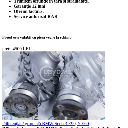
Trimitem oriunde în țară și străinătate.
Garanție 12 luni
Oferim factură.
Service autorizat RAR
Pretul este valabil cu piesa veche la schimb
pret:
4500 LEI
Diferențial / grup față BMW Seria 3 E90, 5 E60