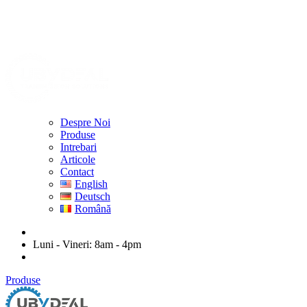
Despre Noi
Produse
Intrebari
Articole
Contact
English
Deutsch
Română
ubydeal@gmail.com
Luni - Vineri: 8am - 4pm
str. Mihail Kogalniceanu nr. 20-22, Arad
Produse