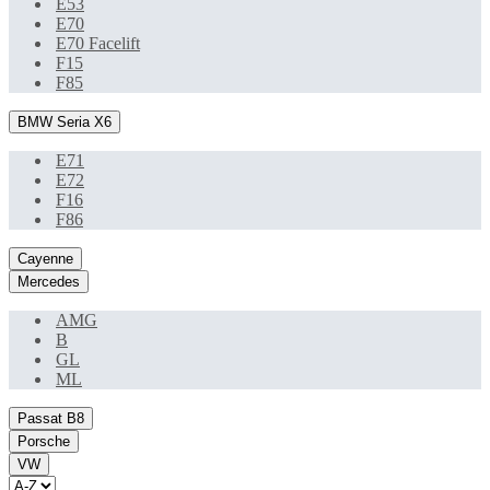
E53
E70
E70 Facelift
F15
F85
BMW Seria X6
E71
E72
F16
F86
Cayenne
Mercedes
AMG
B
GL
ML
Passat B8
Porsche
VW