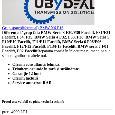
Grup spate(diferential) BMW X6 F16
Diferențial / grup fata BMW Seria 3 F30/F30 Facelift, F31/F31
Facelift, F34, F35, BMW Seria 4 F32, F33, F36, BMW Seria 5
F10/F10 Facelift, F11/F11 Facelift, BMW Seria 6 F06/F06
Facelift, F12/F12 Facelift, F13/F13 Facelift,
BMW seria 7 F01
Facelift, F02 Facelift
​Reparația constă în înlocuirea rulmenților și a
semeringurilor cu altele noi.
Oferim consultanță tehnică.
Trimitem oriunde în țară și străinătate.
Garanție 12 luni
Oferim factură
Service autorizat RAR
Pretul este valabil cu piesa veche la schimb
pret:
4000 LEI