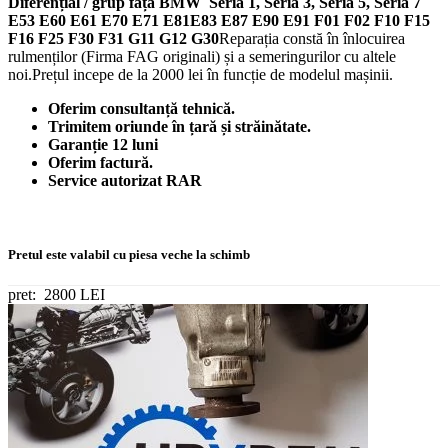
Diferențial / grup față BMW Seria 1, Seria 3, Seria 5, Seria 7
E53 E60 E61 E70 E71 E81E83 E87 E90 E91 F01 F02 F10 F15
F16 F25 F30 F31 G11 G12 G30
Reparația constă în înlocuirea
rulmenților (Firma FAG originali) și a semeringurilor cu altele
noi.Prețul incepe de la 2000 lei în funcție de modelul mașinii.
Oferim consultanță tehnică.
Trimitem oriunde în țară și străinătate.
Garanție 12 luni
Oferim factură.
Service autorizat RAR
Pretul este valabil cu piesa veche la schimb
pret:
2800 LEI