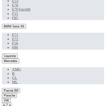
E53
E70
E70 Facelift
F15
F85
BMW Seria X6
E71
E72
F16
F86
Cayenne
Mercedes
AMG
B
GL
ML
Passat B8
Porsche
VW