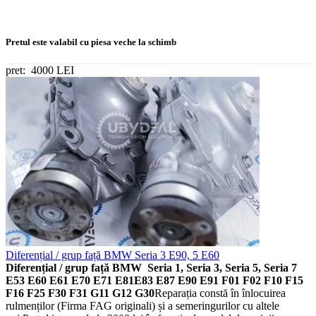
Pretul este valabil cu piesa veche la schimb
pret:
4000 LEI
Diferențial / grup față BMW Seria 3 E90, 5 E60
Diferențial / grup față BMW Seria 1, Seria 3, Seria 5, Seria 7
E53 E60 E61 E70 E71 E81E83 E87 E90 E91 F01 F02 F10 F15
F16 F25 F30 F31 G11 G12 G30
Reparația constă în înlocuirea
rulmenților (Firma FAG originali) și a semeringurilor cu altele