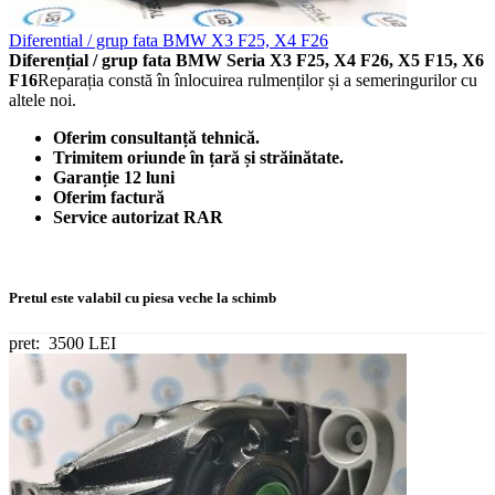
Diferential / grup fata BMW X3 F25, X4 F26
Diferențial / grup fata BMW Seria X3 F25, X4 F26, X5 F15, X6
F16
Reparația constă în înlocuirea rulmenților și a semeringurilor cu
altele noi.
Oferim consultanță tehnică.
Trimitem oriunde în țară și străinătate.
Garanție 12 luni
Oferim factură
Service autorizat RAR
Pretul este valabil cu piesa veche la schimb
pret:
3500 LEI