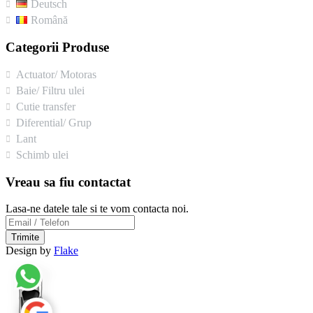
Deutsch
Română
Categorii Produse
Actuator/ Motoras
Baie/ Filtru ulei
Cutie transfer
Diferential/ Grup
Lant
Schimb ulei
Vreau sa fiu contactat
Lasa-ne datele tale si te vom contacta noi.
Trimite
Design by
Flake