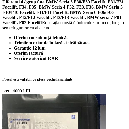
Diferențial / grup fata BMW Seria 3 F30/F30 Facelift, F31/F31
Facelift, F34, F35, BMW Seria 4 F32, F33, F36, BMW Seria 5
F10/F10 Facelift, F11/F11 Facelift, BMW Seria 6 F06/F06
Facelift, F12/F12 Facelift, F13/F13 Facelift,
BMW seria 7 F01
Facelift, F02 Facelift
​Reparația constă în înlocuirea rulmenților și a
semeringurilor cu altele noi.
Oferim consultanță tehnică.
Trimitem oriunde în țară și străinătate.
Garanție 12 luni
Oferim factură
Service autorizat RAR
Pretul este valabil cu piesa veche la schimb
pret:
4000 LEI