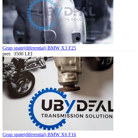
Grup spate(diferential) BMW X3 F25
pret:
3500 LEI
Grup spate(diferential) BMW X6 F16