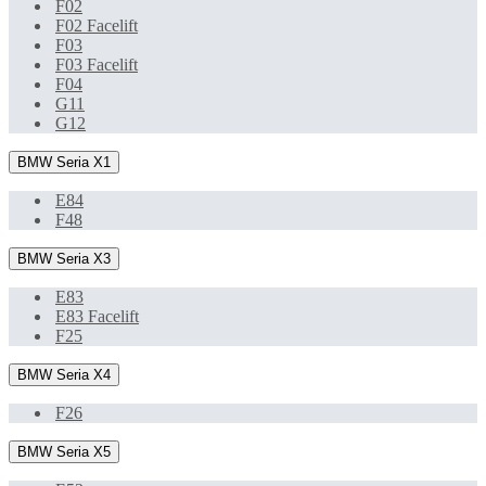
F02
F02 Facelift
F03
F03 Facelift
F04
G11
G12
BMW Seria X1
E84
F48
BMW Seria X3
E83
E83 Facelift
F25
BMW Seria X4
F26
BMW Seria X5