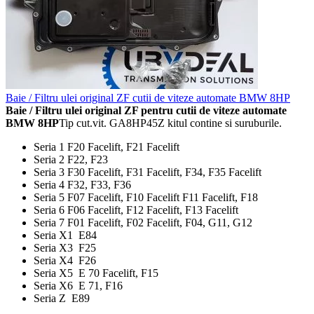
Baie / Filtru ulei original ZF cutii de viteze automate BMW 8HP
Baie / Filtru ulei original ZF pentru cutii de viteze automate
BMW 8HP
Tip cut.vit. GA8HP45Z kitul contine si suruburile.
Seria 1 F20 Facelift, F21 Facelift
Seria 2 F22, F23
Seria 3 F30 Facelift, F31 Facelift, F34, F35 Facelift
Seria 4 F32, F33, F36
Seria 5 F07 Facelift, F10 Facelift F11 Facelift, F18
Seria 6 F06 Facelift, F12 Facelift, F13 Facelift
Seria 7 F01 Facelift, F02 Facelift, F04, G11, G12
Seria X1 E84
Seria X3 F25
Seria X4 F26
Seria X5 E 70 Facelift, F15
Seria X6 E 71, F16
Seria Z E89