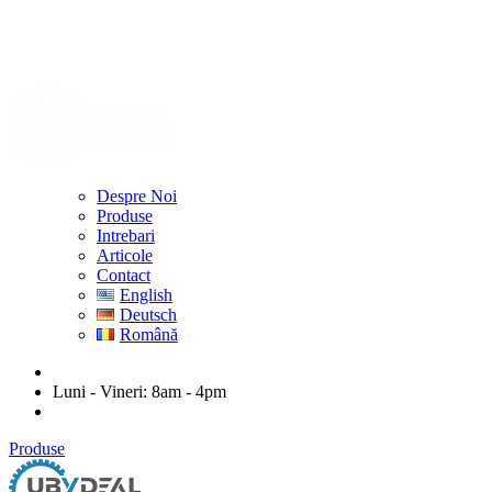
Despre Noi
Produse
Intrebari
Articole
Contact
English
Deutsch
Română
ubydeal@gmail.com
Luni - Vineri: 8am - 4pm
str. Mihail Kogalniceanu nr. 20-22, Arad
Produse