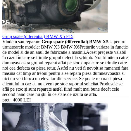
Grup spate (diferential) BMW X5 F15
Vindem sau reparam
Grup spate (diferential) BMW X5
si pentru
urmatoarele modele: BMW X3 BMW X6Preturile variaza in functie
de model si de an anul de fabricatie a masinii.Acest preț este valabil
în cazul în care se trimite grupul defect la schimb. Noi trimitem catre
dumneavoastra grupul reparat aflat pe stoc dupa care se trimite catre
noi cea defecta ca piesa retur. Astfel nu veti fi nevoit sa ramaneti fara
masina cat timp ar trebui pentru a se repara piesa dumneavoastra si
nici nu veti bloca un elevator din service. Se poate repara si piesa
clientului in caz ca nu avem pe stoc raportul solicitat.Produsele se
află pe stoc și sunt reparate astfel fiind mult mai bune decât cele
second hand care nu știi în ce stare de uzură se află.
pret:
4000 LEI