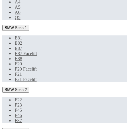
A4
A5
A6
Q5
BMW Seria 1
E81
E82
E87
E87 Facelift
E88
F20
F20 Facelift
F21
F21 Facelift
BMW Seria 2
F22
F23
F45
F46
F87