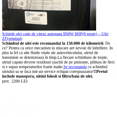
Schimb ulei cutie de viteze automata BMW 8HP(8 trepte) – Ulei
ZF(original)
Schimbul de ulei este recomandat la 150.000 de kilometrii
. De
ce? Pentru ca orice mecanism in miscare are nevoie de lubrifiere. In
plus la fel ca alte fluide vitale ale autovehiculului, uleiul de
transmisie se deterioreaza în timp.La fiecare schimbare de trepte,
uleiul capata diverse reziduuri (aschii de pe pinioane, pilitura de fier)
si e supus temperaturilor foarte inalte.
Se recomanda
ca schimbul
uleiului sa se faca intr-un srevice echipat corespunzator!
!!Pretul
include manopera, uleiul folosit si filtru/baia de ulei.
pret:
2200 LEI