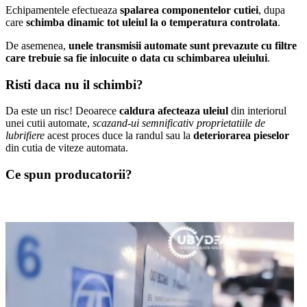
Echipamentele efectueaza
spalarea componentelor cutiei
, dupa
care
schim
ba dinamic tot uleiul la o temperatura controlata
.
De asemenea,
unele transmisii automate sunt prevazute cu filtre
care trebuie sa fie inlocuite o data cu schimbarea uleiului
.
Risti daca nu il schimbi?
Da este un risc! Deoarece
caldura afecteaza uleiul
din interiorul
unei cutii automate,
scazand-ui semnificati
v
proprietatiile de
lubrifiere
acest proces duce la randul sau la
deteriorarea pieselor
din cutia de viteze automata.
Ce spun producatorii?