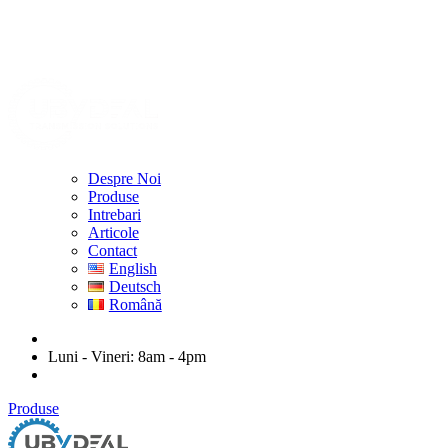
Despre Noi
Produse
Intrebari
Articole
Contact
English
Deutsch
Română
ubydeal@gmail.com
Luni - Vineri: 8am - 4pm
str. Mihail Kogalniceanu nr. 20-22, Arad
Produse