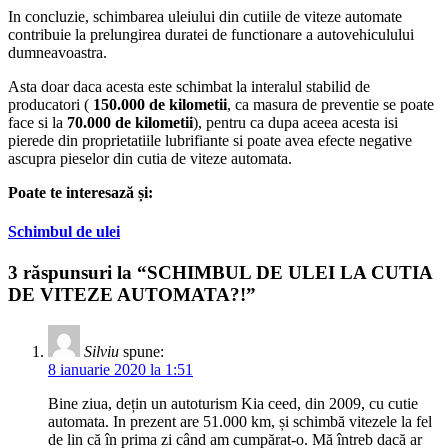
In concluzie, schimbarea uleiului din cutiile de viteze automate
contribuie la prelungirea duratei de functionare a autovehiculului
dumneavoastra.
Asta doar daca acesta este schimbat la interalul stabilid de
producatori (
150.000
de kilometii
, ca masura de preventie se poate
face si la
70.000
de kilometii
), pentru ca dupa aceea acesta isi
pierede din proprietatiile lubrifiante si poate avea efecte negative
ascupra pieselor din cutia de viteze automata.
Poate te interesază și:
Schimbul de ulei
3 răspunsuri la “SCHIMBUL DE ULEI LA CUTIA
DE VITEZE AUTOMATA?!”
Silviu
spune:
8 ianuarie 2020 la 1:51
Bine ziua, dețin un autoturism Kia ceed, din 2009, cu cutie
automata. In prezent are 51.000 km, și schimbă vitezele la fel
de lin că în prima zi când am cumpărat-o. Mă întreb dacă ar