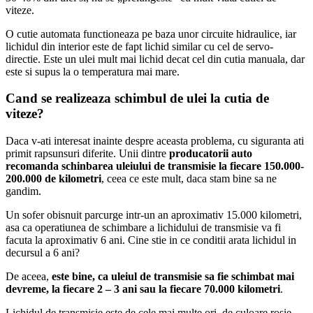
viteze.
O cutie automata functioneaza pe baza unor circuite hidraulice, iar
lichidul din interior este de fapt lichid similar cu cel de servo-
directie. Este un ulei mult mai lichid decat cel din cutia manuala, dar
este si supus la o temperatura mai mare.
Cand se realizeaza schimbul de ulei la cutia de
viteze?
Daca v-ati interesat inainte despre aceasta problema, cu siguranta ati
primit rapsunsuri diferite. Unii dintre
producatorii auto
recomanda schinbarea uleiului de transmisie la fiecare 150.000-
200.000 de kilometri
, ceea ce este mult, daca stam bine sa ne
gandim.
Un sofer obisnuit parcurge intr-un an aproximativ 15.000 kilometri,
asa ca operatiunea de schimbare a lichidului de transmisie va fi
facuta la aproximativ 6 ani. Cine stie in ce conditii arata lichidul in
decursul a 6 ani?
De aceea,
este bine, ca uleiul de transmisie sa fie schimbat mai
devreme, la fiecare 2 – 3 ani sau la fiecare 70.000 kilometri
.
Lichidul de transmisie este de cele mai multe ori, de culoare roşie.