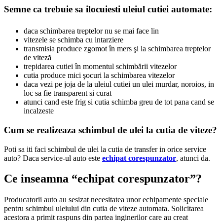
Semne ca trebuie sa ilocuiesti uleiul cutiei automate:
daca schimbarea treptelor nu se mai face lin
vitezele se schimba cu intarziere
transmisia produce zgomot în mers şi la schimbarea treptelor
de viteză
trepidarea cutiei în momentul schimbării vitezelor
cutia produce mici şocuri la schimbarea vitezelor
daca vezi pe joja de la uleiul cutiei un ulei murdar, noroios, in
loc sa fie transparent si curat
atunci cand este frig si cutia schimba greu de tot pana cand se
incalzeste
Cum se realizeaza schimbul de ulei la cutia de viteze?
Poti sa iti faci schimbul de ulei la cutia de transfer in orice service
auto? Daca service-ul auto este
echipat corespunzator
, atunci da.
Ce inseamna “echipat corespunzator”?
Producatorii auto au sesizat necesitatea unor echipamente speciale
pentru schimbul uleiului din cutia de viteze automata. Solicitarea
acestora a primit raspuns din partea inginerilor care au creat