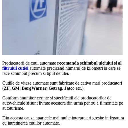
Producatorii de cutii automate
recomanda
schimbul uleiului si al
filtrului cutiei
a
utomate
precizand numarul de kilometri la care se
face schimbul precum si tipul de ulei.
Cutiile de viteze automate
sunt fabricate de cativa mari producatori
(
ZF, GM, BorgWarner, Getrag, Jatco
etc.).
Conform anumitor cerinte si specificatii ale producatorilor de
autovehicule si sunt livrate acestora din urma pentru a fi montate pe
autoturisme.
Din aceasta cauza apar cele mai multe interpretari gresite in legatura
cu
i
ntretinerea cutiilor automate
.