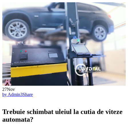
27
Nov
by Admin
3
Share
Trebuie schimbat uleiul la cutia de viteze
automata?