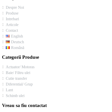
Despre Noi
Produse
Intrebari
Articole
Contact
English
Deutsch
Română
Categorii Produse
Actuator/ Motoras
Baie/ Filtru ulei
Cutie transfer
Diferential/ Grup
Lant
Schimb ulei
Vreau sa fiu contactat