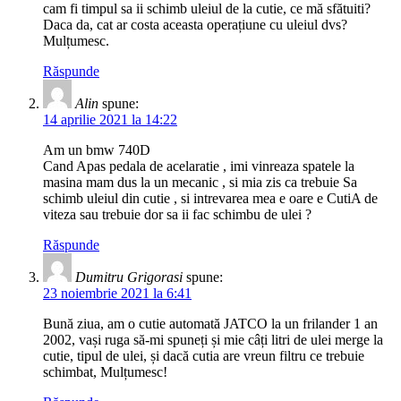
cam fi timpul sa ii schimb uleiul de la cutie, ce mă sfătuiti?
Daca da, cat ar costa aceasta operațiune cu uleiul dvs?
Mulțumesc.
Răspunde
Alin
spune:
14 aprilie 2021 la 14:22
Am un bmw 740D
Cand Apas pedala de acelaratie , imi vinreaza spatele la
masina mam dus la un mecanic , si mia zis ca trebuie Sa
schimb uleiul din cutie , si intrevarea mea e oare e CutiA de
viteza sau trebuie dor sa ii fac schimbu de ulei ?
Răspunde
Dumitru Grigorasi
spune:
23 noiembrie 2021 la 6:41
Bună ziua, am o cutie automată JATCO la un frilander 1 an
2002, vași ruga să-mi spuneți și mie câți litri de ulei merge la
cutie, tipul de ulei, și dacă cutia are vreun filtru ce trebuie
schimbat, Mulțumesc!