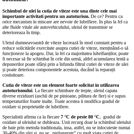
Schimbul de ulei la cutia de viteze este una dinte cele mai
importante activitati pentru un autoturism.
De ce? Pentru ca
orice mecanism in miscare are nevoie de lubrifiere. In plus la fel ca
alte fluide vitale ale autovehiculului, uleiul de transmisie se
deterioreaza în timp.
Uleiul dumneavoastră de viteze lucrează în mod constant pentru a
reduce solicitările exercitate asupra cutiei de viteze, menținând-o să
funcționeze la apogeu. Dar, la fel ca majoritatea lubrifianților, poate
fi necesar să fie schimbat în cele din urmă, altfel acumularea lentă a
depunerilor poate sfârși prin a înfunda filtrul cutiei de viteze de ulei
și poate deteriora componentele acestuia, ducând la reparații
costisitoare.
Cutia de viteze este un element foarte solicitat i
n utilizarea
autoturismului
. La fiecare schimbare de trepte, uleiul capata
diverse reziduuri (aschii de pe pinioane, pilitura de fier) si e supus
temperaturilor foarte inalte. Toate acestea ii modifica gradul de
oxidare si proprietatile de lubrifiere.
Specialistii afirma ca la fiecare
7 °C de peste 80 °C
, gradul de
oxidare al uleiului se dubleaza. Unii recurg doar la schimbul uleiului
de baie prin metoda traditionala, insa, astfel, nu se inlocuieste numai
30-40% din ulei si, nu se „prelungeste” cu mult viata cutiei de