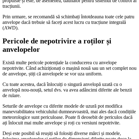
propulsie și este, de asemenea, dăunător pentru sistemul de control al
tracțiunii.
Prin urmare, se recomandă să schimbați întotdeauna toate cele patru
anvelope dacă trebuie să faceți acest lucru cu tracțiune integrală
(AWD).
Pericole de nepotrivire a roților și
anvelopelor
Există multe pericole potențiale la conducerea cu anvelope
nepotrivite. Când achiziționați o mașină nouă sau un set complet nou
de anvelope, știți că anvelopele se vor uza uniform.
Cu toate acestea, dacă înlocuiți o singură anvelopă uzată cu o
anvelopă nou-nouță, setul dvs. va avea adâncimi diferite ale benzii
de rulare.
Seturile de anvelope cu diferite modele de uzură pot modifica
manevrabilitatea vehiculului dumneavoastră, mai ales dacă condițiile
meteorologice sunt periculoase. Poate fi deosebit de periculos dacă
ați înlocuit mai multe anvelope și roți cu versiuni nepotrivite.
Deși este posibil să reușiți să folosiți diverse mărci și modele,
folosirea anvelopelor și roților de dimensiuni diferite poate duce la