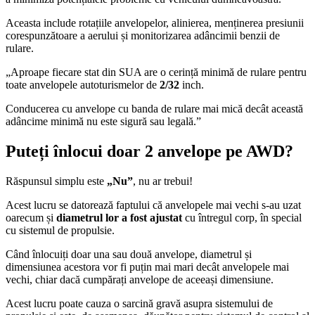
Aceasta include rotațiile anvelopelor, alinierea, menținerea presiunii
corespunzătoare a aerului și monitorizarea adâncimii benzii de
rulare.
„Aproape fiecare stat din SUA are o cerință minimă de rulare pentru
toate anvelopele autoturismelor de
2/32
inch.
Conducerea cu anvelope cu banda de rulare mai mică decât această
adâncime minimă nu este sigură sau legală.”
Puteți înlocui doar 2 anvelope pe AWD?
Răspunsul simplu este
„Nu”
, nu ar trebui!
Acest lucru se datorează faptului că anvelopele mai vechi s-au uzat
oarecum și
diametrul lor a fost ajustat
cu întregul corp, în special
cu sistemul de propulsie.
Când înlocuiți doar una sau două anvelope, diametrul și
dimensiunea acestora vor fi puțin mai mari decât anvelopele mai
vechi, chiar dacă cumpărați anvelope de aceeași dimensiune.
Acest lucru poate cauza o sarcină gravă asupra sistemului de