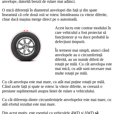
anvelope, datorită benzii de rulare mai adânci.
O mică diferență în diametrul anvelopei din față și din spate
înseamnă că cele două osii se rotesc întotdeauna cu viteze diferite,
chiar dacă mașina merge direct pe o autostradă.
Acest lucru este contrar modului în
care vehiculul a fost proiectat să
funcționeze și va duce probabil la
defecțiuni timpurii.
În termeni mai simpli, atunci când
anvelopele au o circumferință
diferită, au un număr diferit de
rotații pe milă. Cu cât anvelopa este
mai mică, cu atât sunt necesare mai
multe rotații pe milă.
Cu cât anvelopa este mai mare, cu atât mai puține rotații pe milă.
Când axele față și spate se rotesc la viteze diferite, se creează o
presiune suplimentară asupra liniei de rulare a vehiculului.
Cu cât diferența dintre circumferințele anvelopelor este mai mare, cu
atât efortul rezultat este mai mare.
Din acest motiv, este esențial ca vehiculele 4WD și AWD
să