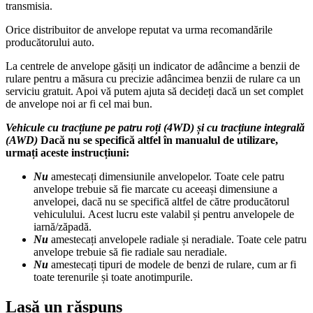
transmisia.
Orice distribuitor de anvelope reputat va urma recomandările
producătorului auto.
La centrele de anvelope găsiți un indicator de adâncime a benzii de
rulare pentru a măsura cu precizie adâncimea benzii de rulare ca un
serviciu gratuit. Apoi vă putem ajuta să decideți dacă un set complet
de anvelope noi ar fi cel mai bun.
Vehicule cu tracțiune pe patru roți (4WD) și cu tracțiune integrală
(AWD)
Dacă nu se specifică altfel în manualul de utilizare,
urmați aceste instrucțiuni:
Nu
amestecați dimensiunile anvelopelor. Toate cele patru
anvelope trebuie să fie marcate cu aceeași dimensiune a
anvelopei, dacă nu se specifică altfel de către producătorul
vehiculului. Acest lucru este valabil și pentru anvelopele de
iarnă/zăpadă.
Nu
amestecați anvelopele radiale și neradiale. Toate cele patru
anvelope trebuie să fie radiale sau neradiale.
Nu
amestecați tipuri de modele de benzi de rulare, cum ar fi
toate terenurile și toate anotimpurile.
Lasă un răspuns