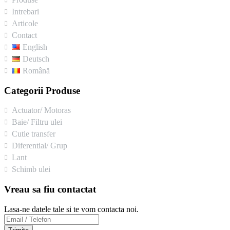
Intrebari
Articole
Contact
English
Deutsch
Română
Categorii Produse
Actuator/ Motoras
Baie/ Filtru ulei
Cutie transfer
Diferential/ Grup
Lant
Schimb ulei
Vreau sa fiu contactat
Lasa-ne datele tale si te vom contacta noi.