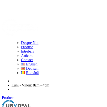
Despre Noi
Produse
Intrebari
Articole
Contact
English
Deutsch
Română
ubydeal@gmail.com
Luni - Vineri: 8am - 4pm
str. Mihail Kogalniceanu nr. 20-22, Arad
Produse