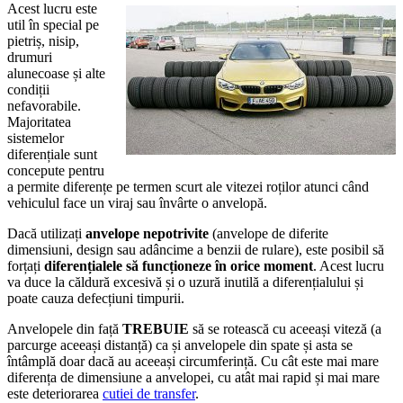
Acest lucru este
util în special pe
pietriș, nisip,
drumuri
alunecoase și alte
condiții
nefavorabile.
Majoritatea
sistemelor
diferențiale sunt
concepute pentru
a permite diferențe pe termen scurt ale vitezei roților atunci când
vehiculul face un viraj sau învârte o anvelopă.
Dacă utilizați
anvelope nepotrivite
(anvelope de diferite
dimensiuni, design sau adâncime a benzii de rulare), este posibil să
forțați
diferențialele să funcționeze în orice moment
. Acest lucru
va duce la căldură excesivă și o uzură inutilă a diferențialului și
poate cauza defecțiuni timpurii.
Anvelopele din față
TREBUIE
să se rotească cu aceeași viteză (a
parcurge aceeași distanță) ca și anvelopele din spate și asta se
întâmplă doar dacă au aceeași circumferință. Cu cât este mai mare
diferența de dimensiune a anvelopei, cu atât mai rapid și mai mare
este deteriorarea
cutiei de transfer
.