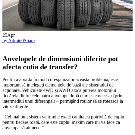
25
Apr
by Admin
0
Share
Anvelopele de dimensiuni diferite pot
afecta cutia de transfer?
Pentru a aborda în mod corespunzător această problemă, este
important să înțelegeți elementele de bază ale sistemului de
acționare. Vehiculele 4WD și AWD alocă puterea motorului
fiecăreia dintre cele patru anvelope după cum este necesar (prin
intermediul unui diferențial) – permițând roților să se rotească la
viteze diferite.
„Cel mai bun sistem va trimite exact cantitatea potrivită de cuplu
pentru fiecare roată, care este cuplul maxim care nu va face ca
anvelopa să alunece.”