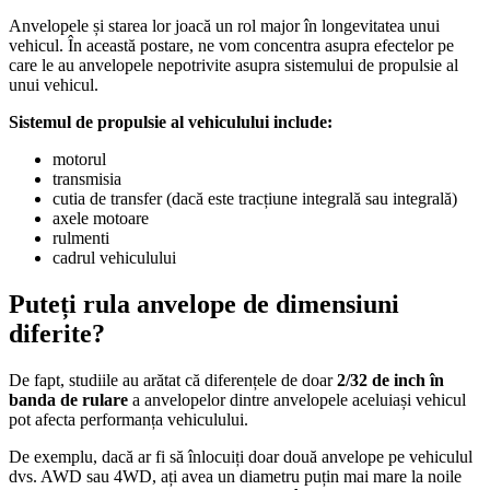
Anvelopele și starea lor joacă un rol major în longevitatea unui
vehicul. În această postare, ne vom concentra asupra efectelor pe
care le au anvelopele nepotrivite asupra sistemului de propulsie al
unui vehicul.
Sistemul de propulsie al vehiculului include:
motorul
transmisia
cutia de transfer (dacă este tracțiune integrală sau integrală)
axele motoare
rulmenti
cadrul vehiculului
Puteți rula anvelope de dimensiuni
diferite?
De fapt, studiile au arătat că diferențele de doar
2/32 de inch în
banda de rulare
a anvelopelor dintre anvelopele aceluiași vehicul
pot afecta performanța vehiculului.
De exemplu, dacă ar fi să înlocuiți doar două anvelope pe vehiculul
dvs. AWD sau 4WD, ați avea un diametru puțin mai mare la noile