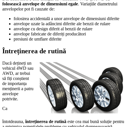
folosească anvelope de dimensiuni egale
. Variațiile diametrului
anvelopelor pot fi cauzate de:
folosirea accidentală a unor anvelope de dimensiuni diferite
anvelope uzate la adâncimi diferite ale benzii de rulare
anvelope cu design diferit al benzii de rulare
anvelope fabricate de diferiți producători
presiuni de umflare diferite
Întreținerea de rutină
Dacă dețineți un
vehicul 4WD sau
AWD, ar trebui
să fiți conștient
de importanța
menținerii a patru
anvelope
potrivite.
Ca
întotdeauna,
întreținerea de rutină
este cea mai bună soluție pentru
a minimiza potențialele probleme cu vehiculul dumneavoastră.