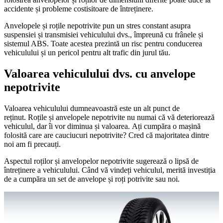
accidente și probleme costisitoare de întreținere.
Anvelopele și roțile nepotrivite pun un stres constant asupra
suspensiei și transmisiei vehiculului dvs., împreună cu frânele și
sistemul ABS. Toate acestea prezintă un risc pentru conducerea
vehiculului și un pericol pentru alt trafic din jurul tău.
Valoarea vehiculului dvs. cu anvelope
nepotrivite
Valoarea vehiculului dumneavoastră este un alt punct de
reținut. Roțile și anvelopele nepotrivite nu numai că vă deteriorează
vehiculul, dar îi vor diminua și valoarea. Ați cumpăra o mașină
folosită care are cauciucuri nepotrivite? Cred că majoritatea dintre
noi am fi precauți.
Aspectul roților și anvelopelor nepotrivite sugerează o lipsă de
întreținere a vehiculului. Când vă vindeți vehiculul, merită investiția
de a cumpăra un set de anvelope și roți potrivite sau noi.