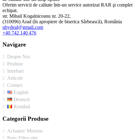
Oferim servicii de calitate într-un service autorizat RAR şi complet
echipat.
str. Mihail Kogalniceanu nr. 20-22,
(310096) Arad (în apropiere de biserica Sârbească), România
ubydeal@gmail.com
+40 742 140 476
Navigare
Despre Noi
Produse
Intrebari
Articole
Contact
English
Deutsch
Română
Categorii Produse
Actuator/ Motoras
Baie/ Filtru ulei