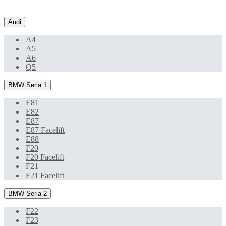
Audi
A4
A5
A6
Q5
BMW Seria 1
E81
E82
E87
E87 Facelift
E88
F20
F20 Facelift
F21
F21 Facelift
BMW Seria 2
F22
F23