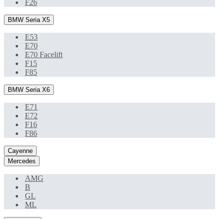
F26
BMW Seria X5
E53
E70
E70 Facelift
F15
F85
BMW Seria X6
E71
E72
F16
F86
Cayenne
Mercedes
AMG
B
GL
ML