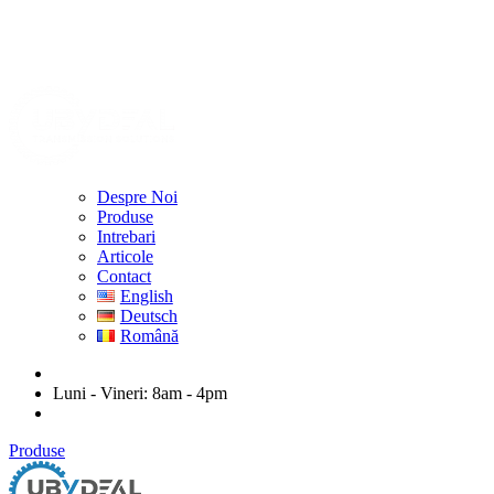
Despre Noi
Produse
Intrebari
Articole
Contact
English
Deutsch
Română
ubydeal@gmail.com
Luni - Vineri: 8am - 4pm
str. Mihail Kogalniceanu nr. 20-22, Arad
Produse