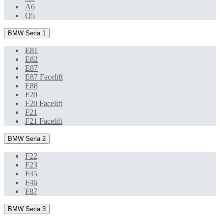
A6
Q5
BMW Seria 1
E81
E82
E87
E87 Facelift
E88
F20
F20 Facelift
F21
F21 Facelift
BMW Seria 2
F22
F23
F45
F46
F87
BMW Seria 3