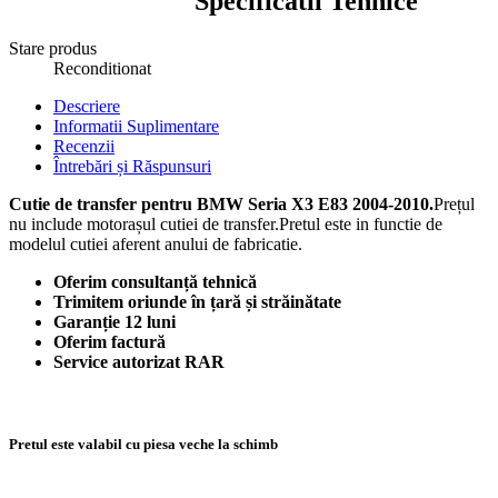
Specificatii Tehnice
Stare produs
Reconditionat
Descriere
Informatii Suplimentare
Recenzii
Întrebări și Răspunsuri
Cutie de transfer pentru BMW Seria X3 E83 2004-2010.
Prețul
nu include motorașul cutiei de transfer.Pretul este in functie de
modelul cutiei aferent anului de fabricatie.
Oferim consultanță tehnică
Trimitem oriunde în țară și străinătate
Garanție 12 luni
Oferim factură
Service autorizat RAR
Pretul este valabil cu piesa veche la schimb