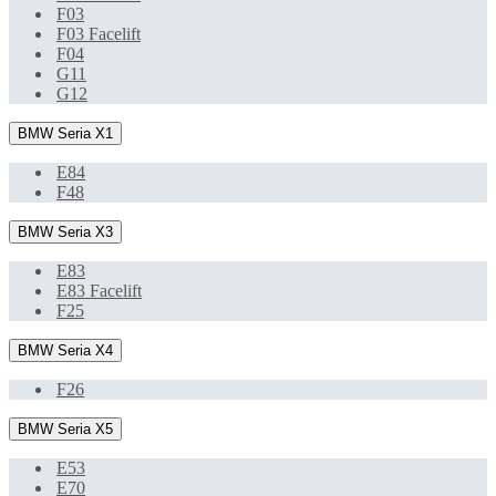
F03
F03 Facelift
F04
G11
G12
BMW Seria X1
E84
F48
BMW Seria X3
E83
E83 Facelift
F25
BMW Seria X4
F26
BMW Seria X5
E53
E70