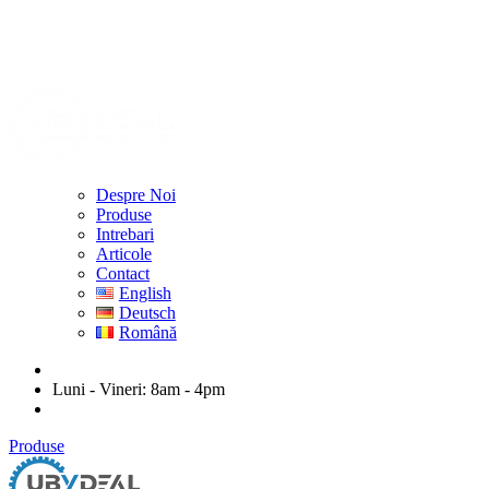
Despre Noi
Produse
Intrebari
Articole
Contact
English
Deutsch
Română
ubydeal@gmail.com
Luni - Vineri: 8am - 4pm
str. Mihail Kogalniceanu nr. 20-22, Arad
Produse