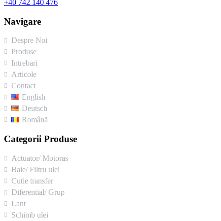
+40 742 140 476
Navigare
Despre Noi
Produse
Intrebari
Articole
Contact
English
Deutsch
Română
Categorii Produse
Actuator/ Motoras
Baie/ Filtru ulei
Cutie transfer
Diferential/ Grup
Lant
Schimb ulei