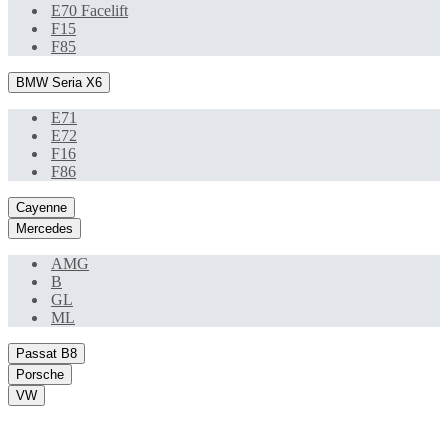
E70 Facelift
F15
F85
BMW Seria X6
E71
E72
F16
F86
Cayenne
Mercedes
AMG
B
GL
ML
Passat B8
Porsche
VW